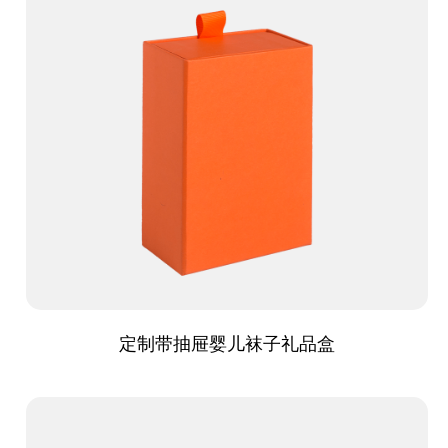
定制带抽屉婴儿袜子礼品盒