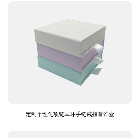
定制个性化项链耳环手链戒指首饰盒