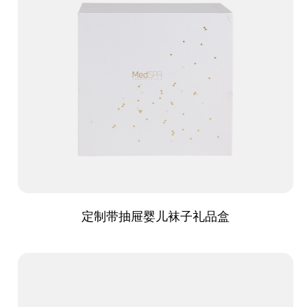
定制带抽屉婴儿袜子礼品盒